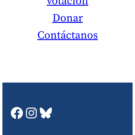
votación
Donar
Contáctanos
GDTC on Facebook
GDTC on Instagram
Bluesky